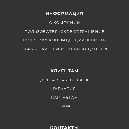
жизни. Если вы не имеете опыта работы с подобным
оборудованием, обратитесь, пожалуйста, к
ИНФОРМАЦИЯ
квалифицированному специалисту в
авторизованный сервисный центр.
О КОМПАНИИ
Мощность: 300 Вт
ПОЛЬЗОВАТЕЛЬСКОЕ СОГЛАШЕНИЕ
Форма: Омега-образная, 2-контактная
ПОЛИТИКА КОНФИДЕНЦИАЛЬНОСТИ
Заменяется пользователем: ДА
ОБРАБОТКА ПЕРСОНАЛЬНЫХ ДАННЫХ
Цветовая температура: 5600K
КЛИЕНТАМ
ДОСТАВКА И ОПЛАТА
ГАРАНТИЯ
ПАРТНЕРАМ
СЕРВИС
КОНТАКТЫ