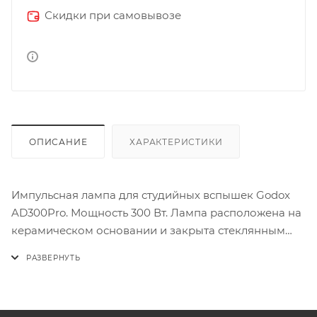
Скидки при самовывозе
ОПИСАНИЕ
ХАРАКТЕРИСТИКИ
Импульсная лампа для студийных вспышек Godox
AD300Pro. Мощность 300 Вт. Лампа расположена на
керамическом основании и закрыта стеклянным
защитным колпаком.
ВНИМАНИЕ! Лампы импульсных вспышек работают
при высоком напряжении, которое опасно для