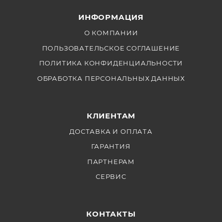
удивительные изображения, имея возможность
ИНФОРМАЦИЯ
тонкой настройки интервалов и параметров съемки
в соответствии с различными требованиями. С этим
О КОМПАНИИ
портативным и удобным аксессуаром ваша идея
ПОЛЬЗОВАТЕЛЬСКОЕ СОГЛАШЕНИЕ
легко воплотится в реальность.
ПОЛИТИКА КОНФИДЕНЦИАЛЬНОСТИ
ОБРАБОТКА ПЕРСОНАЛЬНЫХ ДАННЫХ
КЛИЕНТАМ
ДОСТАВКА И ОПЛАТА
ГАРАНТИЯ
ПАРТНЕРАМ
СЕРВИС
КОНТАКТЫ