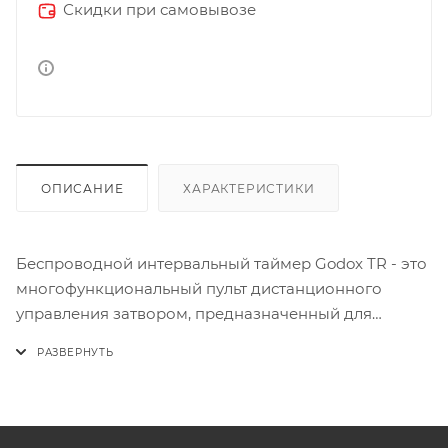
Скидки при самовывозе
ОПИСАНИЕ
ХАРАКТЕРИСТИКИ
Беспроводной интервальный таймер Godox TR - это
многофункциональный пульт дистанционного
управления затвором, предназначенный для
интервальной съемки с регулировкой задержки.
Настройки таймера экспозиции и интервальной
съемки позволяют делать фотографии звездных
треков, закатов, распускания цветов, морских
ландшафтов и многого другого. Создавайте