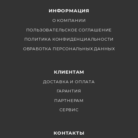
удивительные изображения, имея возможность
ИНФОРМАЦИЯ
тонкой настройки интервалов и параметров съемки
в соответствии с различными требованиями. С этим
О КОМПАНИИ
портативным и удобным аксессуаром ваша идея
ПОЛЬЗОВАТЕЛЬСКОЕ СОГЛАШЕНИЕ
легко воплотится в реальность.
ПОЛИТИКА КОНФИДЕНЦИАЛЬНОСТИ
ОБРАБОТКА ПЕРСОНАЛЬНЫХ ДАННЫХ
КЛИЕНТАМ
ДОСТАВКА И ОПЛАТА
ГАРАНТИЯ
ПАРТНЕРАМ
СЕРВИС
КОНТАКТЫ