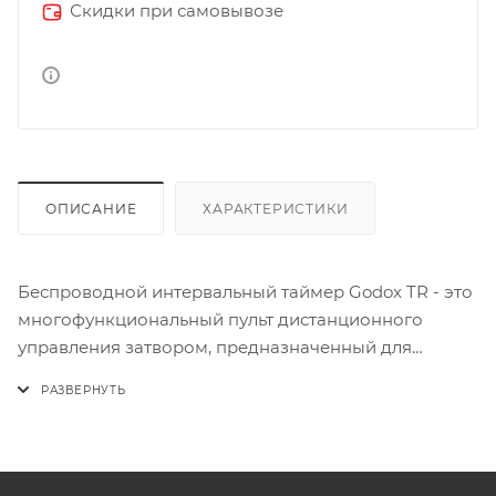
Скидки при самовывозе
ОПИСАНИЕ
ХАРАКТЕРИСТИКИ
Беспроводной интервальный таймер Godox TR - это
многофункциональный пульт дистанционного
управления затвором, предназначенный для
интервальной съемки с регулировкой задержки.
Настройки таймера экспозиции и интервальной
съемки позволяют делать фотографии звездных
треков, закатов, распускания цветов, морских
ландшафтов и многого другого. Создавайте