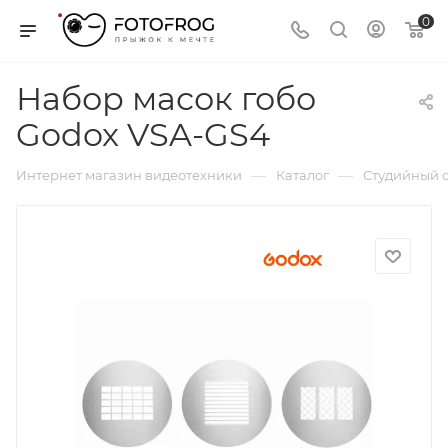
0
Набор масок гобо
Godox VSA-GS4
—
—
Интернет магазин видеотехники
Каталог
Студийный с