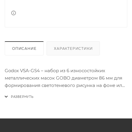
ОПИСАНИЕ
ХАРАКТЕРИСТИКИ
Godox VSA-GS4 – набор из 6 износостойких
металлических масок GOBO диаметром 86 мм для
формирования светотеневого рисунка на фоне или
объекте съемки.
Маски VSA-GS4 применяются с проекционными
насадками Godox VSA-19K, Godox VSA-26K, Godox
VSA-36K для совместной работы с осветителями с
популярным байонетом Bowens.