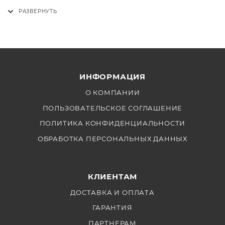
расширения возможностей вашего осветителя.
Закажите сейчас и улучшите свои съемочные
проекты с помощью надежных аксессуаров для
Aputure MC!
ИНФОРМАЦИЯ
О КОМПАНИИ
ПОЛЬЗОВАТЕЛЬСКОЕ СОГЛАШЕНИЕ
ПОЛИТИКА КОНФИДЕНЦИАЛЬНОСТИ
ОБРАБОТКА ПЕРСОНАЛЬНЫХ ДАННЫХ
КЛИЕНТАМ
ДОСТАВКА И ОПЛАТА
ГАРАНТИЯ
ПАРТНЕРАМ