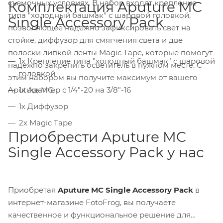
съемочных условиях. В набор входят крепление
Комплектация Aputure MC
типа "холодный башмак" с шаровой головкой,
Single Accessory Pack
позволяющее надежно зафиксировать свет на
стойке, диффузор для смягчения света и две
полоски липкой ленты Magic Tape, которые помогут
1х Крепление типа "холодный башмак" с шаровой
надежно закрепить осветитель в нужном месте. С
головкой
этим набором вы получите максимум от вашего
1х Адаптер с 1/4"-20 на 3/8"-16
Aputure MC.
1х Диффузор
2х Magic Tape
Приобрести Aputure MC
Single Accessory Pack у нас
Приобретая
Aputure MC Single Accessory Pack
в
интернет-магазине FotoFrog, вы получаете
качественное и функциональное решение для