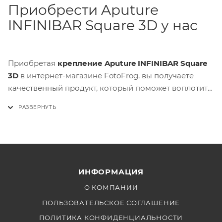
Приобрести Aputure
INFINIBAR Square 3D у нас
Приобретая
крепление Aputure INFINIBAR Square
3D
в интернет-магазине FotoFrog, вы получаете
качественный продукт, который поможет воплотить
в жизнь самые смелые идеи в области
светодизайна. Наши консультанты всегда готовы
помочь вам с выбором и ответить на все вопросы,
связанные с эксплуатацией и настройкой
оборудования.
ИНФОРМАЦИЯ
О КОМПАНИИ
ПОЛЬЗОВАТЕЛЬСКОЕ СОГЛАШЕНИЕ
ПОЛИТИКА КОНФИДЕНЦИАЛЬНОСТИ