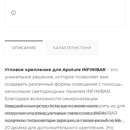
ОПИСАНИЕ
ХАРАКТЕРИСТИКИ
Угловое крепление для Aputure INFINIBAR
– это
уникальное решение, которое позволяет вам
создавать различные формы освещения с помощью
нескольких светодиодных панелей INFINIBAR.
Благодаря возможности синхронизации
Каждый коннектор оснащен разъемами
соединенных устройств, вы можете настроить их для
постоянного тока, которые позволяют INFINIBAR
создания индивидуальных схем освещения,
получать питание при зарядке, а также резьбой 1/4-
идеально подходящих для ваших творческих нужд.
20 дюйма для дополнительного крепления. Это