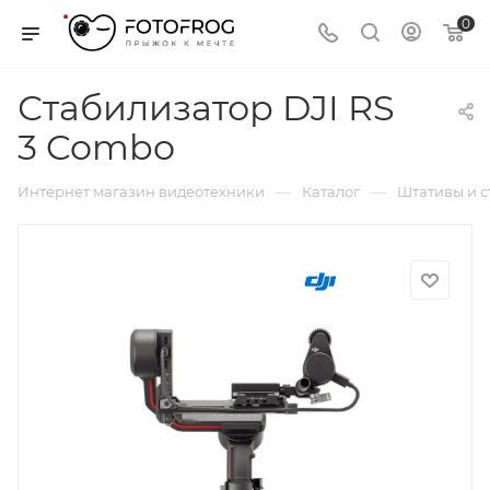
0
Стабилизатор DJI RS
3 Combo
—
—
Интернет магазин видеотехники
Каталог
Штативы и 