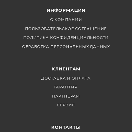
передатчика и приёмника одновременно. При этом
ИНФОРМАЦИЯ
у приёмника сохраняется возможность добавления
второго передатчика и записывать звук с обоих
О КОМПАНИИ
передатчиков в два канала и вдобавок к этому
ПОЛЬЗОВАТЕЛЬСКОЕ СОГЛАШЕНИЕ
работать с третьим микрофоном (с микрофоном
ПОЛИТИКА КОНФИДЕНЦИАЛЬНОСТИ
диктора), что значительно расширяет возможности
ОБРАБОТКА ПЕРСОНАЛЬНЫХ ДАННЫХ
для творчества.
КЛИЕНТАМ
ДОСТАВКА И ОПЛАТА
ГАРАНТИЯ
ПАРТНЕРАМ
СЕРВИС
КОНТАКТЫ