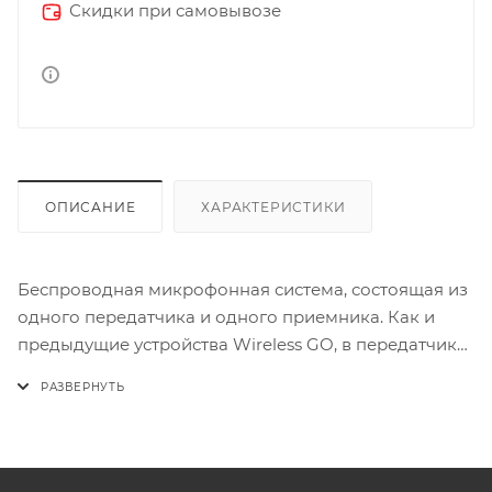
Скидки при самовывозе
ОПИСАНИЕ
ХАРАКТЕРИСТИКИ
Беспроводная микрофонная система, состоящая из
одного передатчика и одного приемника. Как и
предыдущие устройства Wireless GO, в передатчик
встроен микрофон вещательного качества.
Уникальное дополнение в системе Wireless ME
заключается в том, что теперь и в приемник тоже
встроен микрофон для интервьюера, диктора.
Таким образом запись можно вести с микрофона