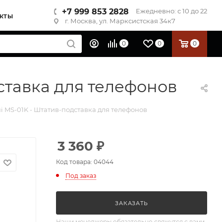
+7 999 853 2828
Ежедневно: с 10 до 22
КТЫ
г. Москва, ул. Марксистская 34к7
0
0
0
ставка для телефонов
i MS-01K - Штатив-подставка для телефонов
3 360
₽
Код товара: 04044
Под заказ
ЗАКАЗАТЬ
Наши менеджеры обязательно свяжутся с вами