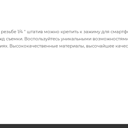
резьбе 1/4 " штатив можно крепить к зажиму для смартф
д съемки. Воспользуйтесь уникальными возможностями
циях. Высококачественные материалы, высочайшее каче
 штатив надежным спутником в ваших мобильных фото- 
кой функцией - 5 выдвижных секций
 зажим для смартфона с резьбой 1/4 "
ли другим трубам
1/4 дюйма