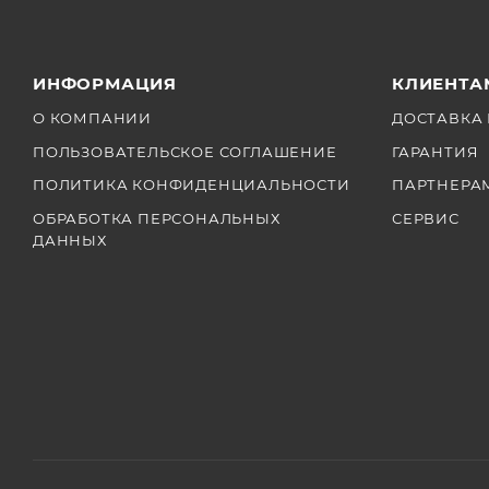
6. Высококачественная работа из металла и пластик
7. Пульт дистанционного управления Bluetooth для i
ИНФОРМАЦИЯ
КЛИЕНТА
входит)
О КОМПАНИИ
ДОСТАВКА 
ПОЛЬЗОВАТЕЛЬСКОЕ СОГЛАШЕНИЕ
ГАРАНТИЯ
ПОЛИТИКА КОНФИДЕНЦИАЛЬНОСТИ
ПАРТНЕРА
ОБРАБОТКА ПЕРСОНАЛЬНЫХ
СЕРВИС
ДАННЫХ