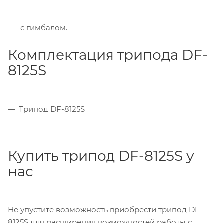
поверхность обеспечивает удобный
нескользящий хват, при использовании трипода
с гимбалом.
Комплектация трипода DF-
8125S
Трипод DF-8125S
Купить трипод DF-8125S у
нас
Не упустите возможность приобрести трипод DF-
8125S
для расширения возможностей работы с