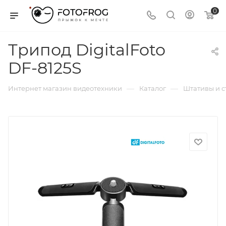
0
Трипод DigitalFoto
DF-8125S
—
—
Интернет магазин видеотехники
Каталог
Штативы и 