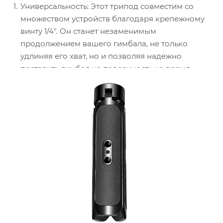
Универсальность: Этот трипод совместим со
множеством устройств благодаря крепежному
винту 1/4". Он станет незаменимым
продолжением вашего гимбала, не только
удлиняя его хват, но и позволяя надежно
поставить гимбал на поверхность на время
отдыха. Так же, трипод может использоваться как
подставка для светодиодных трубок,
смартфонов и так далее.
Удобство монтажа: Дополнительные отверстия
1/4" на ножках позволят при необходимости
расширить функционал вашего рига,
предоставляя место для крепления
дополнительных аксессуаров.
Прочность и легкость: Конструкция выполнена
из алюминиевого сплава, что делает ее
надежной при весе всего в 145 г. Силиконовая