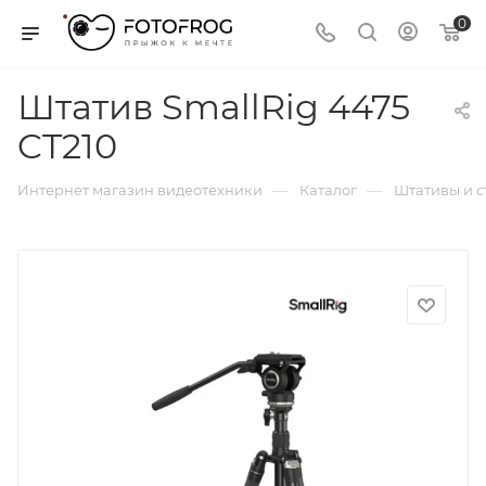
0
Штатив SmallRig 4475
CT210
—
—
Интернет магазин видеотехники
Каталог
Штативы и 