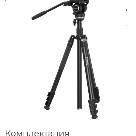
Регулируемая центральная колонна
переворачивается для съёмки с низких ракурсов, а
съёмная нога может крепиться к жидкостной
головке для использования в качестве монопода с
диапазоном высоты от
60 до 200 см
. При
опущенной центральной колонне штатив имеет
диапазон высоты от
29 до 155 см
.
Комплектация