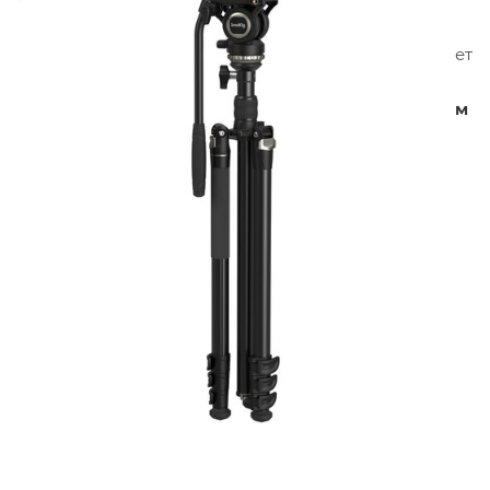
съёмки с низких ракурсов. Благодаря прочному и
лёгкому алюминиевому корпусу, CT210 выдерживает
нагрузку до
6 кг
при весе всего
2,5 кг
. Складные
ноги позволяют уменьшить высоту штатива до
61 см
для удобной транспортировки в комплектном
чехле, скрывая его универсальность и
производительность с регулируемым диапазоном
высоты от
29 до 192 см
.