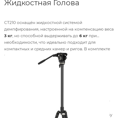
Жидкостная Голова
CT210 оснащён жидкостной системой
демпфирования, настроенной на компенсацию веса
3 кг
, но способной выдерживать до
6 кг
при
необходимости, что идеально подходит для
компактных и средних камер и ригов. В комплекте
идёт быстросъёмная пластина
Manfrotto-стиля
501PL
с винтами
1/4"-20
и
3/8"-16
и фиксирующим
штифтом. Быстросъёмная пластина совместима со
стабилизаторами
DJI RS 2, RS 3 и RS 3 Pro
для
быстрого переключения между статичными и
движущимися снимками. Жидкостная голова
обеспечивает панорамирование на
360°
и наклон
+90°/-65°
, а полусфера диаметром
60 мм
упрощает
быстрое выравнивание с помощью пузырькового
уровня. Дополнительные функции включают резьбу