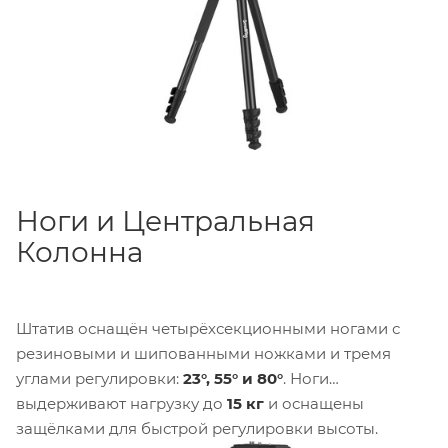
1/4"-20
для аксессуаров и фиксированную
панорамную ручку длиной
35 см
, которую можно
прикрепить к любой стороне.
Ноги и Центральная
Колонна
Штатив оснащён четырёхсекционными ногами с
резиновыми и шипованными ножками и тремя
углами регулировки:
23°, 55° и 80°
. Ноги
выдерживают нагрузку до
15 кг
и оснащены
защёлками для быстрой регулировки высоты.