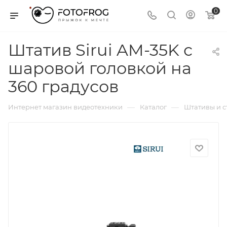
0
Штатив Sirui AM-35K с
шаровой головкой на
360 градусов
—
—
Интернет магазин видеотехники
Каталог
Штативы и 