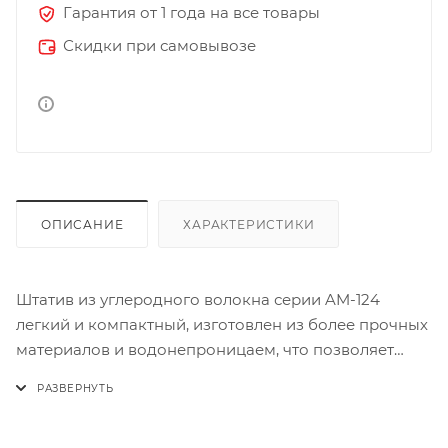
Гарантия от 1 года на все товары
Скидки при самовывозе
ОПИСАНИЕ
ХАРАКТЕРИСТИКИ
Штатив из углеродного волокна серии AM-124
легкий и компактный, изготовлен из более прочных
материалов и водонепроницаем, что позволяет
чаще менять угол съемки или снимать в суровых
условиях на открытом воздухе. Сверхгладкая и
стабильная жидкостная видеоголовка SIRUI