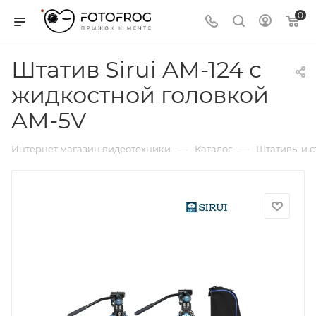
0
Штатив Sirui AM-124 с
жидкостной головкой
AM-5V
—
—
Интернет магазин видеотехники
Каталог
Штативы и 