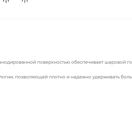
 анодированной поверхностью обеспечивает шаровой г
логии, позволяющей плотно и надежно удерживать бол
тигранный ключ