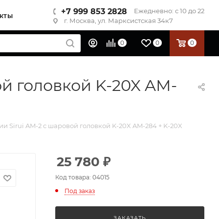
+7 999 853 2828
Ежедневно: с 10 до 22
КТЫ
г. Москва, ул. Марксистская 34к7
0
0
0
ой головкой K-20X AM-
и Sirui AM-2 с шаровой головкой K-20X AM-284 + K-20X
25 780
₽
Код товара: 04015
Под заказ
ЗАКАЗАТЬ