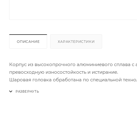
ОПИСАНИЕ
ХАРАКТЕРИСТИКИ
Корпус из высокопрочного алюминиевого сплава с
превосходную износостойкость и истирание.
Шаровая головка обработана по специальной техно
тяжелые устройства. Разъем для аксессуаров 1/4 "
Подключайте аксессуары без зажимов
Для быстрой настройки на месте предусмотрен шес