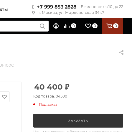
+7 999 853 2828
Ежедневно: с 10 до 22
КТЫ
г. Москва, ул. Марксистская 34к7
0
0
0
UF100C
40 400
₽
Код товара: 04500
Под заказ
ЗАКАЗАТЬ
Наши менеджеры обязательно свяжутся с вами