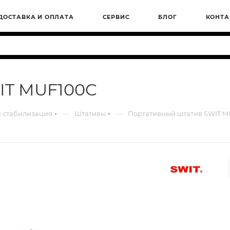
ДОСТАВКА И ОПЛАТА
СЕРВИС
БЛОГ
КОНТА
IT MUF100C
—
—
 стабилизация
Штативы
Портативный штатив SWIT M