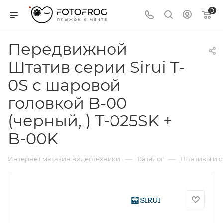
0
Передвижной
Штатив серии Sirui T-
0S с шаровой
головкой B-00
(черный, ) T-025SK +
B-00K
—
—
Интернет магазин видеотехники
Каталог
Штативы и 