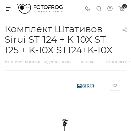
0
Комплект Штативов
Sirui ST-124 + K-10X ST-
125 + K-10X ST124+K-10X
—
—
Интернет магазин видеотехники
Каталог
Штативы и 