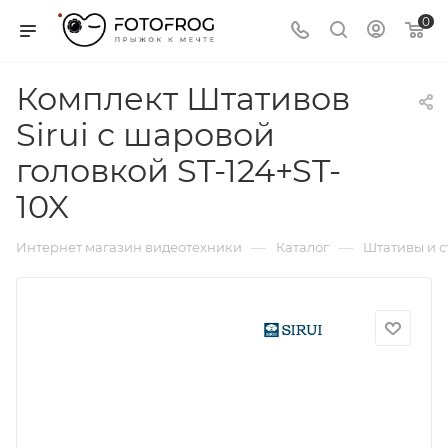
0
Комплект Штативов
Sirui с шаровой
головкой ST-124+ST-
10X
—
—
Интернет магазин видеотехники
Каталог
Штативы и 