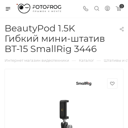
0
BeautyPod 1.5K
Гибкий мини-штатив
BT-15 SmallRig 3446
—
—
Интернет магазин видеотехники
Каталог
Штативы и 