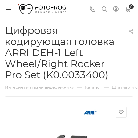
0
Цифровая
кодирующая головка
ARRI DEH-1 Left
Wheel/Right Rocker
Pro Set (K0.0033400)
—
—
Интернет магазин видеотехники
Каталог
Штативы и 