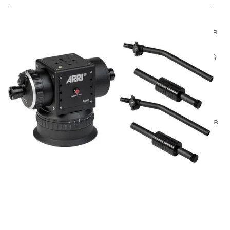
спецификациям ARRI на базе технологий Cartoni и
оснащена
регулируемой системой
демпфирования
с семью ступенями настройки для
панорамирования и наклона, что обеспечивает
исключительную плавность и точность движений. В
отличие от традиционных джойстиков и рукояток,
DEH-1 имитирует привычную механику
классической гидравлической головки,
обеспечивая более естественный контроль над
камерой. Модель устанавливается на любой штатив
или опору с плоским основанием Mitchell.