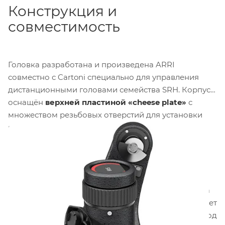
Конструкция и
совместимость
Головка разработана и произведена ARRI
совместно с Cartoni специально для управления
дистанционными головами семейства SRH. Корпус
оснащён
верхней пластиной «cheese plate»
с
множеством резьбовых отверстий для установки
монитора или дополнительных аксессуаров. Две
телескопические панорамные рукоятки имеют
скользящие противовесы для компенсации веса
установленных Master Grips или OCU-1, что
обеспечивает балансировку системы под
конкретную конфигурацию. Регулируемая система
демпфирования наклона и панорамирования имеет
семь ступеней настройки
, модифицированных под