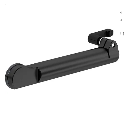
рукоятки
Master Grips
или блок
OCU-1
, что
позволяет управлять не только панорамированием
и наклоном, но и фокусом, ирисовой диафрагмой и
трансфокацией объектива, используя всего один
кабель. Все параметры головки, Master Grips и OCU-1
отображаются и настраиваются через сенсорную
панель пульта дистанционного управления SRH-3,
что позволяет централизованно управлять всей
системой с одного устройства. Это значительно
упрощает работу оператора и сокращает время на
настройку оборудования.