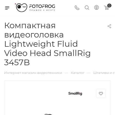
0
Компактная
видеоголовка
Lightweight Fluid
Video Head SmallRig
3457B
—
—
Интернет магазин видеотехники
Каталог
Штативы и 