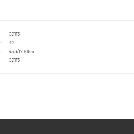
09113
3.2
95.3/17.1/16.6
09113