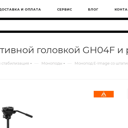
ДОСТАВКА И ОПЛАТА
СЕРВИС
БЛОГ
КОНТА
тивной головкой GH04F и 
—
—
 стабилизация
Моноподы
Монопод E-Image со штати