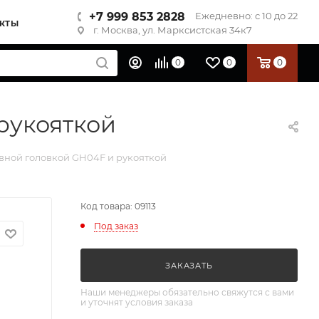
+7 999 853 2828
Ежедневно: с 10 до 22
КТЫ
г. Москва, ул. Марксистская 34к7
0
0
0
рукояткой
вной головкой GH04F и рукояткой
Код товара: 09113
Под заказ
ЗАКАЗАТЬ
Наши менеджеры обязательно свяжутся с вами
и уточнят условия заказа