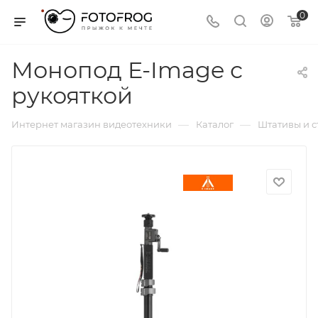
0
Монопод E-Image с
рукояткой
—
—
Интернет магазин видеотехники
Каталог
Штативы и 