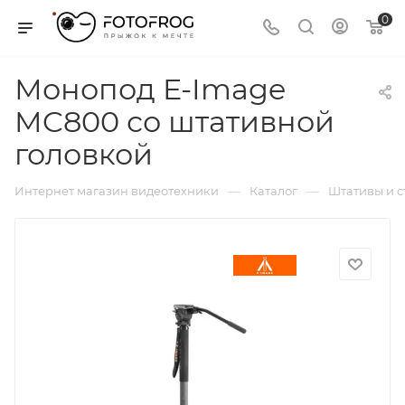
0
Монопод E-Image
MC800 со штативной
головкой
—
—
Интернет магазин видеотехники
Каталог
Штативы и 