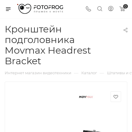
0
Кронштейн
подголовника
Movmax Headrest
Bracket
—
—
Интернет магазин видеотехники
Каталог
Штативы и 