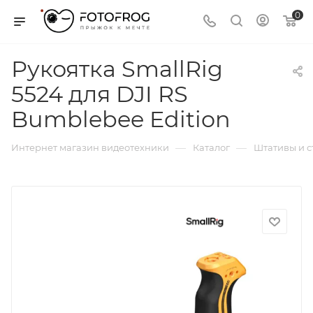
0
Рукоятка SmallRig
5524 для DJI RS
Bumblebee Edition
—
—
Интернет магазин видеотехники
Каталог
Штативы и 