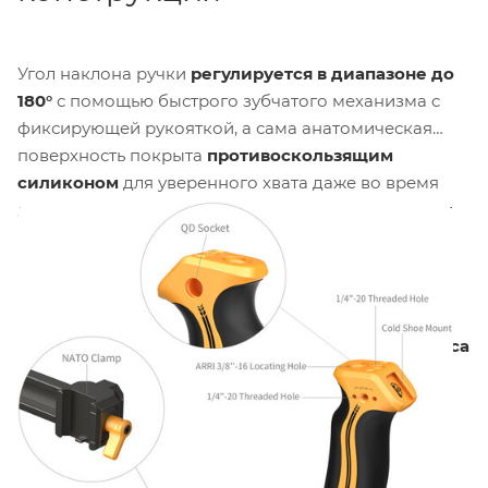
Угол наклона ручки
регулируется в диапазоне до
180°
с помощью быстрого зубчатого механизма c
фиксирующей рукояткой, а сама анатомическая
поверхность покрыта
противоскользящим
силиконом
для уверенного хвата даже во время
длительных съёмок.Конструкция предусматривает
несколько стандартных точек для монтажа
аксессуаров:
два холодных башмака
,
резьбовые
отверстия 1/4"-20
, а также
резьба 3/8"-16 с
системой Arri anti-twist
для надёжной фиксации
без проворота. На торце расположена
NATO-рельса
с фиксирующим штифтом
для быстрого
присоединения совместимых устройств.