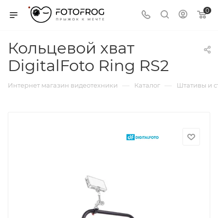
0
Кольцевой хват
DigitalFoto Ring RS2
—
—
Интернет магазин видеотехники
Каталог
Штативы и 