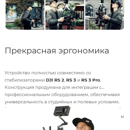
Прекрасная эргономика
Устройство полностью совместимо со
стабилизаторами
DJI RS 2
,
RS 3
и
RS 3 Pro
.
Конструкция продумана для интеграции с
профессиональным оборудованием, обеспечивая
универсальность в студийных и полевых условиях.
Две резиновые рукоятки обеспечивают надёжный
хват двумя руками, минимизируя дрожание камеры
и усталость во время длительных съёмок. Съёмные