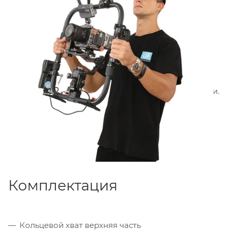
опорные ножки
позволяют временно
устанавливать кольцевой хват на ровную
поверхность между дублями. Алюминиевая
конструкция сочетает лёгкость и прочность, а
мягкий чехол в комплекте защищает компоненты
при транспортировке. Система креплений
стандарта
Arri Rosette
упрощает интеграцию со
студийными осветителями и другими аксессуарами.
Комплектация
Кольцевой хват верхняя часть