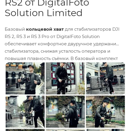
RS2 от DigitalFoto
Solution Limited
Базовый
кольцевой хват
для стабилизаторов DJI
RS 2, RS 3 и RS 3 Pro от DigitalFoto Solution
обеспечивает комфортное двуручное удержани
стабилизатора, снижая усталость оператора и
повышая плавность съёмки. В базовый комплект
входят:
быстросъёмная площадка
, адаптер
(крепления) Arri Rosette
, кронштейн для
V-mount
,
две съёмные опорные ножки и мягкий чехол для
транспортировки.