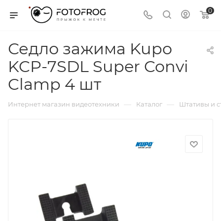
0
Седло зажима Kupo
KCP-7SDL Super Convi
Clamp 4 шт
—
—
Интернет магазин видеотехники
Каталог
Штативы и 