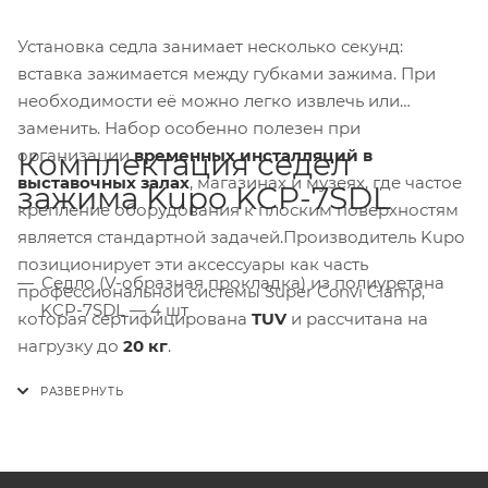
Установка седла занимает несколько секунд:
вставка зажимается между губками зажима. При
необходимости её можно легко извлечь или
заменить. Набор особенно полезен при
организации
временных инсталляций в
Комплектация седел
выставочных залах
, магазинах и музеях, где частое
зажима Kupo KCP-7SDL
крепление оборудования к плоским поверхностям
является стандартной задачей.Производитель Kupo
позиционирует эти аксессуары как часть
Седло (V-образная прокладка) из полиуретана
профессиональной системы Super Convi Clamp,
KCP-7SDL — 4 шт
которая сертифицирована
TUV
и рассчитана на
нагрузку до
20 кг
.