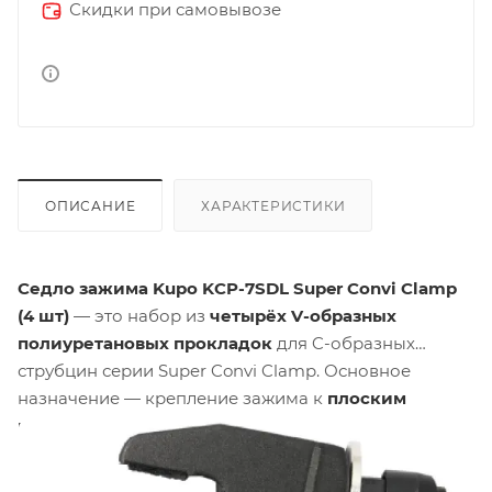
Скидки при самовывозе
ОПИСАНИЕ
ХАРАКТЕРИСТИКИ
Седло зажима Kupo KCP-7SDL Super Convi Clamp
(4 шт)
— это набор из
четырёх V-образных
полиуретановых прокладок
для C-образных
струбцин серии Super Convi Clamp. Основное
назначение — крепление зажима к
плоским
поверхностям
(столы, декорации, полки) вместо
круглых труб. Материал —
полиуретан (PU)
, цвет —
чёрный
. Вес одного седла составляет
10 грамм
,