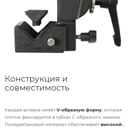
всего набора —
40 грамм
. Размер одной прокладки:
4.31 × 2.69 × 1.91 см
.
Конструкция и
совместимость
Каждая вставка имеет
V-образную форму
, которая
плотно фиксируется в губках C-образного зажима.
Полиуретановый материал обеспечивает
высокий