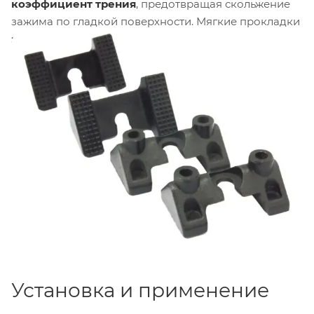
коэффициент трения
, предотвращая скольжение
зажима по гладкой поверхности. Мягкие прокладки
защищают поверхность
от царапин и
повреждений, в отличие от металлических губок.
Набор совместим со всеми струбцинами серии
Super Convi Clamp (KCP-700, KCP-700B, KCP-710,
KCP-710B и аналогичными)
.
Установка и применение