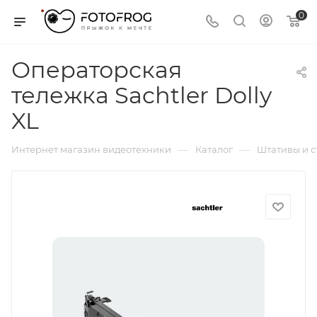
0
Операторская
тележка Sachtler Dolly
XL
—
—
Интернет магазин видеотехники
Каталог
Штативы и 