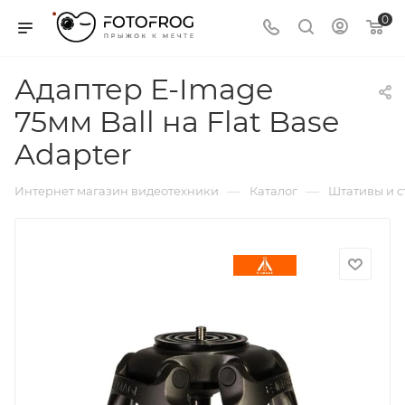
0
Адаптер E-Image
75мм Ball на Flat Base
Adapter
—
—
Интернет магазин видеотехники
Каталог
Штативы и 