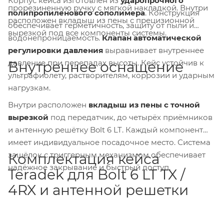
Корпус кейса изготовлен из
ударопрочного
прорезиненную ручку с мягкой накладкой. Внутри
полипропиленового сополимера
. Конструкция
расположен вкладыш из пены с прецизионной
обеспечивает герметичность, защиту от пыли и
вырезкой под все компоненты системы.
водонепроницаемость.
Клапан автоматической
регулировки давления
выравнивает внутреннее
давление при перепадах высоты. Кейс устойчив к
Внутреннее оснащение
ультрафиолету, растворителям, коррозии и ударным
нагрузкам.
Внутри расположен
вкладыш из пены с точной
вырезкой
под передатчик, до четырёх приёмников
и антенную решётку Bolt 6 LT. Каждый компонент
имеет индивидуальное посадочное место. Система
защёлок с триггерным механизмом обеспечивает
Комплектация кейса
надёжное закрывание и быстрый доступ.
Teradek для Bolt 6 LT TX /
4RX и антенной решетки