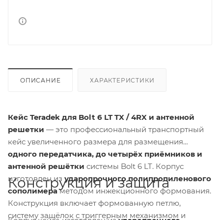
ОПИСАНИЕ
ХАРАКТЕРИСТИКИ
Кейс Teradek для Bolt 6 LT TX / 4RX и антенной
решетки
— это профессиональный транспортный
кейс увеличенного размера для размещения
одного передатчика, до четырёх приёмников и
антенной решётки
системы Bolt 6 LT. Корпус
изготовлен из
ударопрочного полипропиленового
Конструкция и защита
сополимера
методом инжекционного формования.
Конструкция включает формованную петлю,
систему защёлок с триггерным механизмом и