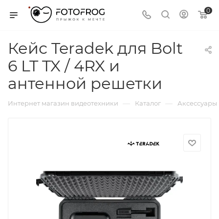
0
Кейс Teradek для Bolt
6 LT TX / 4RX и
антенной решетки
—
—
Интернет магазин видеотехники
Каталог
Аксессуары