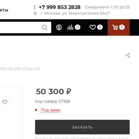
+7 999 853 2828
Ежедневно: с 10 до 22
КТЫ
г. Москва, ул. Марксистская 34к7
0
0
0
RO AR 256 CFast 2.0
50 300
₽
Код товара: 07368
Под заказ
ЗАКАЗАТЬ
Наши менеджеры обязательно свяжутся с вами