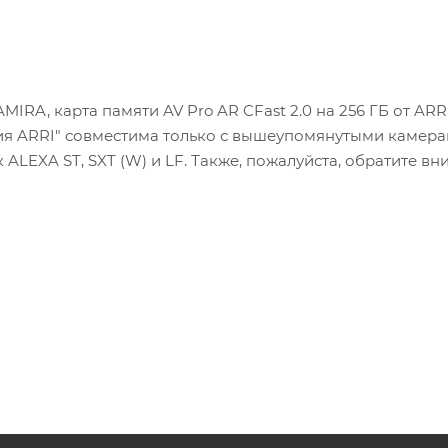
IRA, карта памяти AV Pro AR CFast 2.0 на 256 ГБ от ARR
рсия ARRI" совместима только с вышеупомянутыми камера
 ALEXA ST, SXT (W) и LF. Также, пожалуйста, обратите вн
 работать с камерами ARRI.