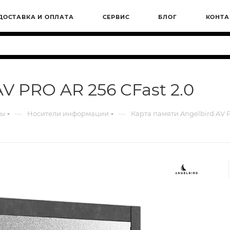
ДОСТАВКА И ОПЛАТА
СЕРВИС
БЛОГ
КОНТА
V PRO AR 256 CFast 2.0
—
—
ры
Носители информации
Карта памяти Angelbird AV P