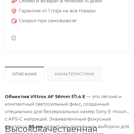
Обмен и возврат в течении 14 дней
Гарантия от 1 года на все товары
Скидки при самовывозе
ОПИСАНИЕ
ХАРАКТЕРИСТИКИ
Объектив Viltrox AF 56mm f/1.4 E
— это лёгкий и
компактный светосильный фикс, созданный
специально для беззеркальных камер Sony E-mount
с APS-C матрицей. Эквивалентный фокусный
диапазон
85 мм
делает его идеальным выбором для
Высококачественная
портретной съёмки. Сочетание короткого