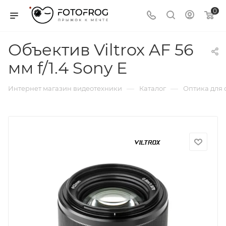
0
Объектив Viltrox AF 56
мм f/1.4 Sony E
—
—
Интернет магазин видеотехники
Каталог
Оптика для 