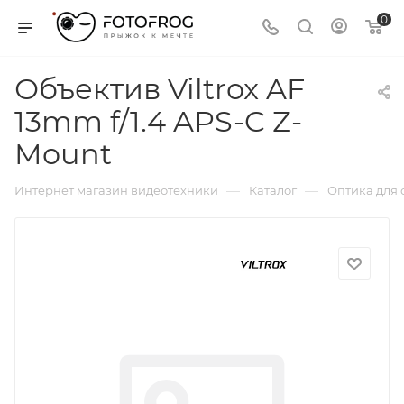
0
Объектив Viltrox AF
13mm f/1.4 APS-C Z-
Mount
—
—
Интернет магазин видеотехники
Каталог
Оптика для 