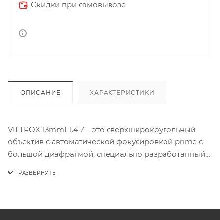
Скидки при самовывозе
ОПИСАНИЕ
ХАРАКТЕРИСТИКИ
VILTROX 13mmF1.4 Z - это сверхширокоугольный
объектив с автоматической фокусировкой prime с
большой диафрагмой, специально разработанный
для сенсорного объектива камеры Nikon Z APS-C,
поддерживающий автофокусировку с
определением глаз / лица, пылезащитный дизайн,
обновление по USB и т.д. Это идеальный объектив
для видеоблогинга, который также подходит для