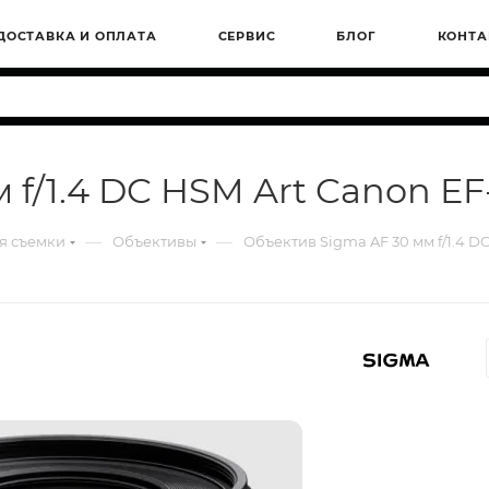
ДОСТАВКА И ОПЛАТА
СЕРВИС
БЛОГ
КОНТА
 f/1.4 DC HSM Art Canon EF
—
—
я съемки
Объективы
Объектив Sigma AF 30 мм f/1.4 D