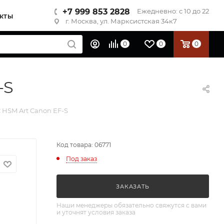
+7 999 853 2828
Ежедневно: с 10 до 22
КТЫ
г. Москва, ул. Марксистская 34к7
0
0
0
-S
C HSM Art Canon EF-S
Код товара: 06771
Под заказ
ЗАКАЗАТЬ
Наши менеджеры обязательно свяжутся с вами
и уточнят условия заказа