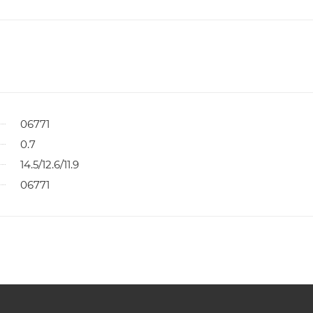
06771
0.7
14.5/12.6/11.9
06771