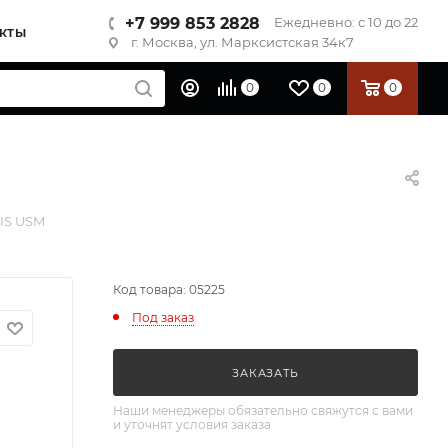
+7 999 853 2828
Ежедневно: с 10 до 22
КТЫ
г. Москва, ул. Марксистская 34к7
0
0
0
 IS USM
Код товара: 05225
Под заказ
ЗАКАЗАТЬ
Наши менеджеры обязательно свяжутся с вами
и уточнят условия заказа