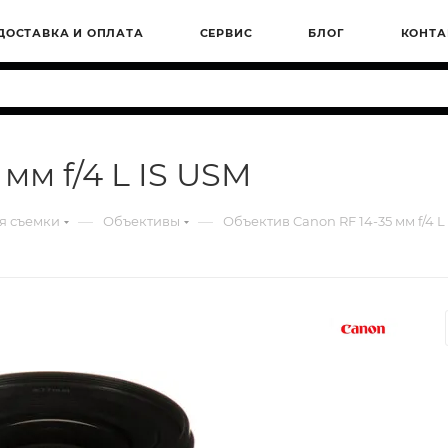
ДОСТАВКА И ОПЛАТА
СЕРВИС
БЛОГ
КОНТА
мм f/4 L IS USM
—
—
я съемки
Объективы
Объектив Canon RF 14-35 мм f/4 L