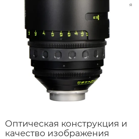
кинематографическим размытием фона. Благодаря
рекордной светосиле
T1.3
объектив позволяет
снимать в условиях крайне низкой освещенности,
достигать малой глубины резкости и создавать
мягкое, эстетичное «боке».
Вес объектива
составляет 2.9 кг
, передний диаметр —
114 мм
, а
длина —
153–205 мм
.
Минимальная дистанция
фокусировки
составляет
1 метр
.
Оптическая конструкция и
качество изображения