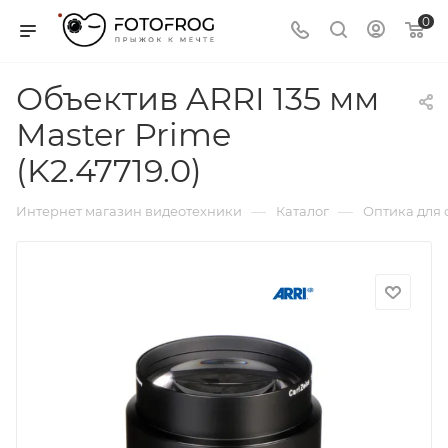
0
Объектив ARRI 135 мм
Master Prime
(K2.47719.0)
—
—
Интернет магазин видеотехники
Каталог
Оптика для 