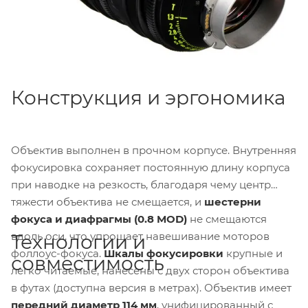
Конструкция и эргономика
Объектив выполнен в прочном корпусе. Внутренняя
фокусировка сохраняет постоянную длину корпуса
при наводке на резкость, благодаря чему центр
тяжести объектива не смещается, и
шестерни
фокуса и диафрагмы (0.8 MOD)
не смещаются
вдоль оси, что упрощает навешивание моторов
Технологии и
фоллоус-фокуса.
Шкалы фокусировки
крупные и
совместимость
легко читаемые, нанесены с двух сторон объектива
в футах (доступна версия в метрах). Объектив имеет
передний диаметр 114 мм
, унифицированный с