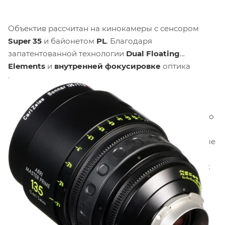
Объектив рассчитан на кинокамеры с сенсором
Super 35
и байонетом
PL
. Благодаря
запатентованной технологии
Dual Floating
Elements
и
внутренней фокусировке
оптика
практически полностью
устраняет эффект
«дыхания» фокуса
, что критически важно при
перефокусировке в кадре. Модель оснащена
мульти-просветлением T* XP
, которое эффективно
подавляет блики и внутренние отражения,
обеспечивая высокую контрастность и насыщенные
цвета.
Девятилепестковая ирисовая диафрагма
формирует эстетичное «боке», а диапазон рабочих
диафрагм составляет от
T1.3 до T22
.