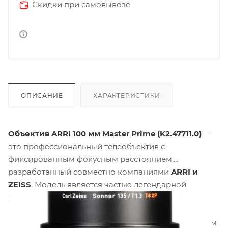
Скидки при самовывозе
ОПИСАНИЕ
ХАРАКТЕРИСТИКИ
Объектив ARRI 100 мм Master Prime (K2.47711.0)
—
это профессиональный телеобъектив с
фиксированным фокусным расстоянием,
разработанный совместно компаниями
ARRI и
ZEISS
. Модель является частью легендарной
линейки Master Prime и обеспечивает угол обзора
14.25° (ANSI Super 35)
, что делает её идеальной для
съемки крупных планов и портретов с характерным