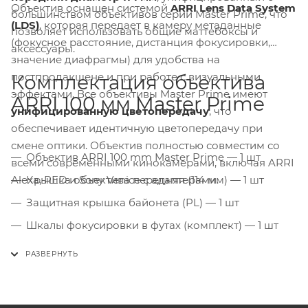
Объектив оснащен системой
ARRI Lens Data System
большинством объективов серии Master Prime, что
(LDS)
, которая передает в камеру метаданные
позволяет использовать общие маттебоксы и
(фокусное расстояние, дистанция фокусировки,
аксессуары.
значение диафрагмы) для удобства на
постпродакшене и при работе с визуальными
Комплектация объектива
эффектами. Все объективы Master Prime имеют
ARRI 100 мм Master Prime
унифицированную цветопередачу
, что
обеспечивает идентичную цветопередачу при
смене оптики. Объектив полностью совместим со
Объектив ARRI 100 mm Master Prime — 1 шт
всеми современными кинокамерами, включая ARRI
Alexa, RED и Sony Venice с адаптерами.
Крышка объектива передняя (114 мм) — 1 шт
Защитная крышка байонета (PL) — 1 шт
Шкалы фокусировки в футах (комплект) — 1 шт