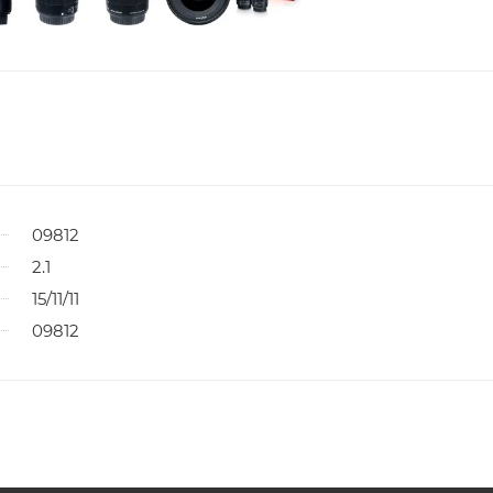
09812
2.1
15/11/11
09812