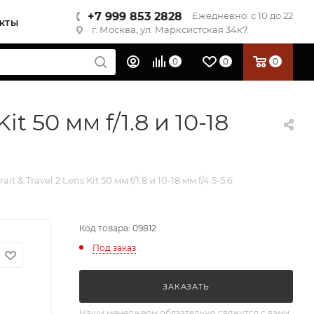
+7 999 853 2828
Ежедневно: с 10 до 22
КТЫ
г. Москва, ул. Марксистская 34к7
0
0
0
t 50 мм f/1.8 и 10-18
& Travel 2 Lens Kit 50 мм f/1.8 и 10-18 мм f/4.5-5.6
Код товара: 09812
Под заказ
ЗАКАЗАТЬ
Наши менеджеры обязательно свяжутся с вами