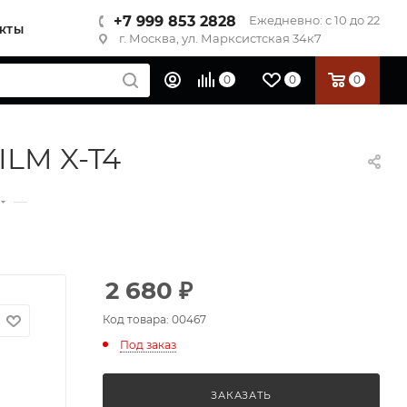
+7 999 853 2828
Ежедневно: с 10 до 22
КТЫ
г. Москва, ул. Марксистская 34к7
0
0
0
ILM X-T4
—
2 680
₽
Код товара: 00467
Под заказ
ЗАКАЗАТЬ