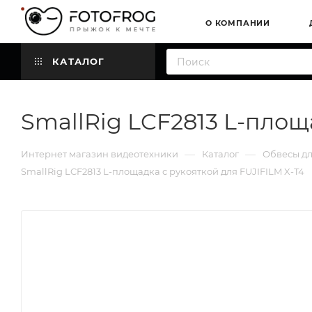
О КОМПАНИИ
КАТАЛОГ
SmallRig LCF2813 L-площ
—
—
Интернет магазин видеотехники
Каталог
Обвесы д
SmallRig LCF2813 L-площадка с рукояткой для FUJIFILM X-T4