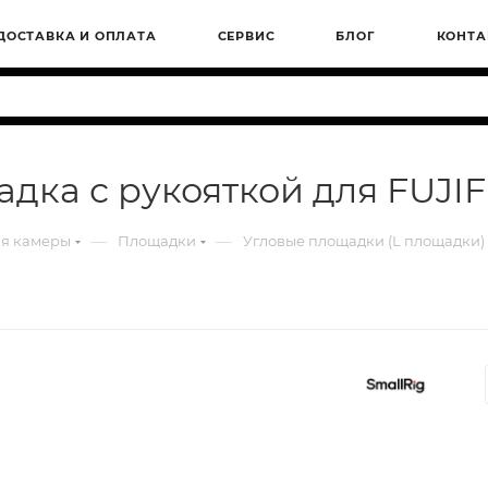
ДОСТАВКА И ОПЛАТА
СЕРВИС
БЛОГ
КОНТА
адка с рукояткой для FUJIF
—
—
ля камеры
Площадки
Угловые площадки (L площадки)