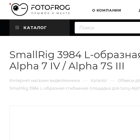
О КОМПАНИИ
КАТАЛОГ
SmallRig 3984 L-образна
Alpha 7 IV / Alpha 7S III
—
—
Интернет магазин видеотехники
Каталог
Обвесы д
SmallRig 3984 L-образная сгибаемая площадка для Sony Alpha 7R