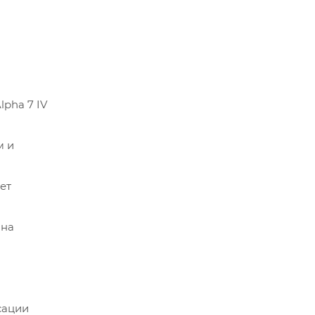
pha 7 IV
м и
ет
 на
сации