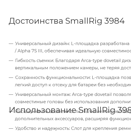
Достоинства SmallRig 3984
Универсальный дизайн: L-площадка разработана с
/ Alpha 7S III, обеспечивая идеальную совместимос
Гибкость съемки: Благодаря Arca-type dovetail 
вертикальным положением камеры, не теряя дост
Сохранность функциональности: L-площадка позв
легкий доступ к отсеку для батареи без необходи
Универсальный монтаж: Arca-type dovetail позво
совместимые головы без использования дополни
Использование SmallRig 39
Расширенные возможности: Наличие множества ре
дополнительных аксессуаров, расширяя функцион
Удобство и надежность: Слот для крепления рем