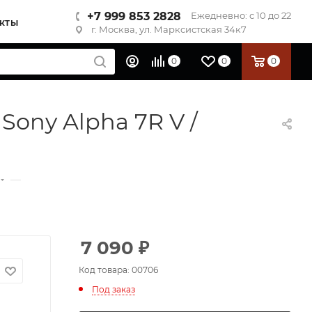
+7 999 853 2828
Ежедневно: с 10 до 22
КТЫ
г. Москва, ул. Марксистская 34к7
0
0
0
Sony Alpha 7R V /
—
7 090
₽
Код товара: 00706
Под заказ