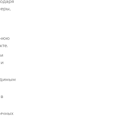
годаря
меры,
жнюю
кте.
ри
 и
ходимым
 в
личных