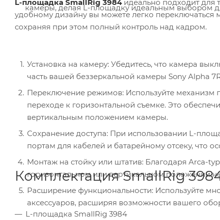
L-площадка SmallRig 3984
идеально подходит для т
камеры, делая L-площадку идеальным выбором д
удобному дизайну вы можете легко переключаться
сохраняя при этом полный контроль над кадром.
Установка на камеру: Убедитесь, что камера вык
часть вашей беззеркальной камеры Sony Alpha 7R V 
Переключение режимов: Используйте механизм 
переходе к горизонтальной съемке. Это обеспе
вертикальным положением камеры.
Сохранение доступа: При использовании L-площа
портам для кабелей и батарейному отсеку, что о
Монтаж на стойку или штатив: Благодаря Arca-typ
Комплектация SmallRig 398
горизонтальном или вертикальном положении на 
Расширение функциональности: Используйте множ
аксессуаров, расширяя возможности вашего обо
L-площадка SmallRig 3984