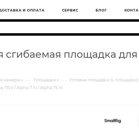
ДОСТАВКА И ОПЛАТА
СЕРВИС
БЛОГ
КОНТА
я сгибаемая площадка для 
—
—
ля камеры
Площадки
Угловые площадки (L площадки)
 V / Alpha 7 IV / Alpha 7S III