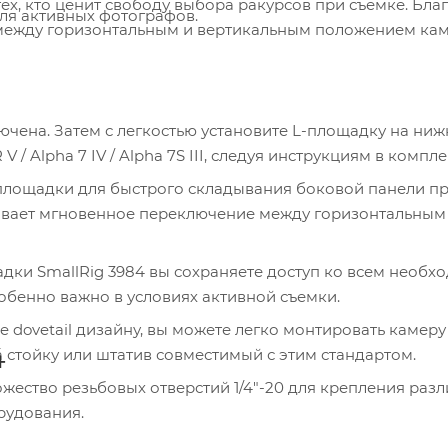
ех, кто ценит свободу выбора ракурсов при съемке. Бла
ля активных фотографов.
 между горизонтальным и вертикальным положением ка
лючена. Затем с легкостью установите L-площадку на ни
/ Alpha 7 IV / Alpha 7S III, следуя инструкциям в компле
площадки для быстрого складывания боковой панели п
чивает мгновенное переключение между горизонтальным
дки SmallRig 3984 вы сохраняете доступ ко всем необ
собенно важно в условиях активной съемки.
e dovetail дизайну, вы можете легко монтировать камеру
4
стойку или штатив совместимый с этим стандартом.
ество резьбовых отверстий 1/4"-20 для крепления раз
рудования.