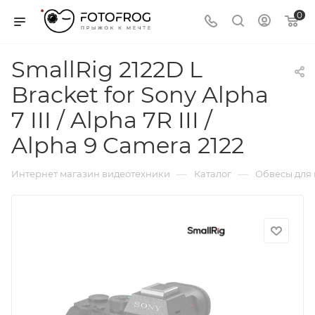
0
SmallRig 2122D L
Bracket for Sony Alpha
7 III / Alpha 7R III /
Alpha 9 Camera 2122
—
—
Интернет магазин видеотехники
Каталог
Обвесы для