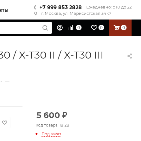
+7 999 853 2828
Ежедневно: с 10 до 22
КТЫ
г. Москва, ул. Марксистская 34к7
0
0
0
 X-T30 II / X-T30 III
—
5 600
₽
Код товара: 18128
Под заказ