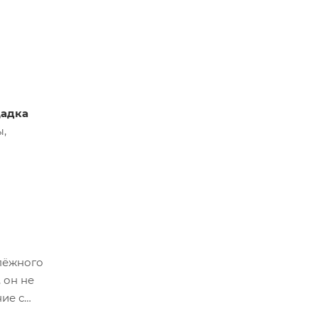
щадка
ы,
епёжного
 он не
ие с