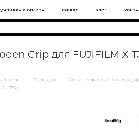
ДОСТАВКА И ОПЛАТА
СЕРВИС
БЛОГ
КОНТА
n Grip для FUJIFILM X-T30 /
—
—
ля камеры
Площадки
Угловые площадки (L площадки)
/ X-T30 III