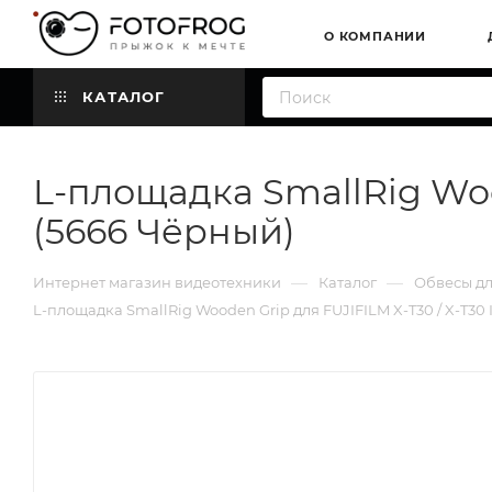
О КОМПАНИИ
КАТАЛОГ
L-площадка SmallRig Woode
(5666 Чёрный)
—
—
Интернет магазин видеотехники
Каталог
Обвесы д
L-площадка SmallRig Wooden Grip для FUJIFILM X-T30 / X-T30 II 