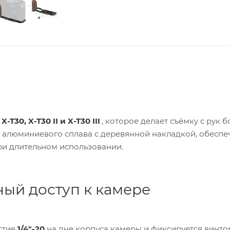
X-T30, X-T30 II и X-T30 III
, которое делает съёмку с рук б
о алюминиевого сплава с деревянной накладкой, обеспе
ри длительном использовании.
ый доступ к камере
стие
1/4"-20
на дне корпуса камеры и фиксируется винто