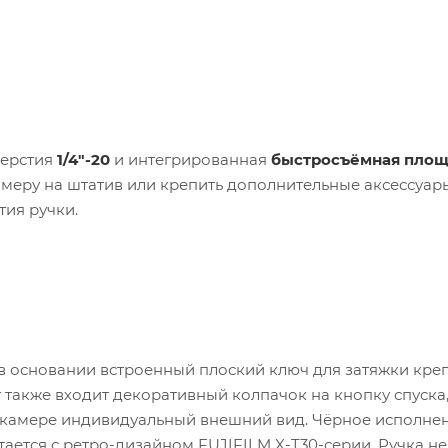
верстия
1/4"-20
и интегрированная
быстросъёмная пло
амеру на штатив или крепить дополнительные аксессуар
тия ручки.
а в основании встроенный плоский ключ для затяжки кр
кт также входит декоративный колпачок на кнопку спуска,
т камере индивидуальный внешний вид. Чёрное исполнен
ается с ретро-дизайном FUJIFILM X-T30-серии. Ручка не