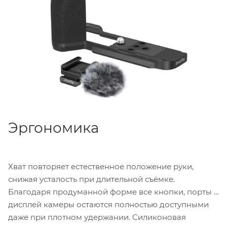
силиконовые накладки бережно защищают корпус
от царапин. В комплекте также идёт пушистый
ветрозащитный экран для внешнего микрофона с
креплением «горячий башмак», что сразу повышает
качество звука при съёмке на улице.
Эргономика
Хват повторяет естественное положение руки,
снижая усталость при длительной съёмке.
Благодаря продуманной форме все кнопки, порты и
дисплей камеры остаются полностью доступными
даже при плотном удержании. Силиконовая