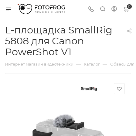
0
L-площадка SmallRig
5808 для Canon
PowerShot V1
—
—
Интернет магазин видеотехники
Каталог
Обвесы для