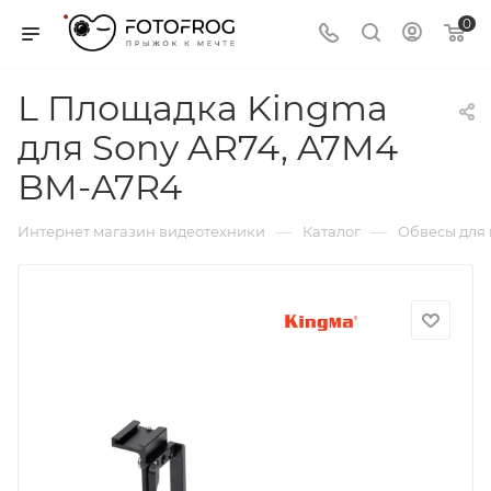
0
L Площадка Kingma
для Sony AR74, A7M4
BM-A7R4
—
—
Интернет магазин видеотехники
Каталог
Обвесы для