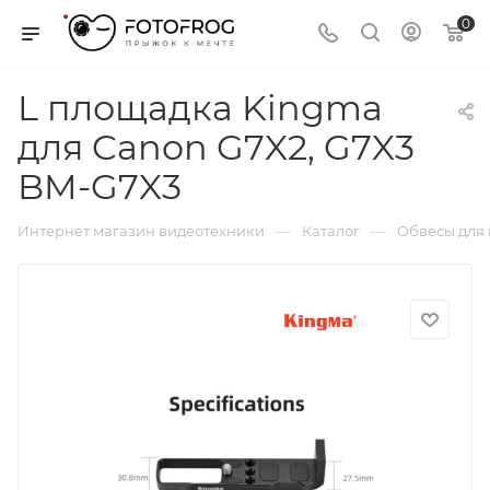
0
L площадка Kingma
для Canon G7X2, G7X3
BM-G7X3
—
—
Интернет магазин видеотехники
Каталог
Обвесы для