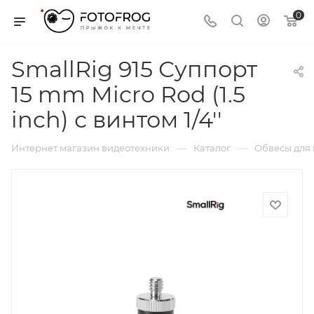
0
SmallRig 915 Суппорт
15 mm Micro Rod (1.5
inch) с винтом 1/4''
—
—
Интернет магазин видеотехники
Каталог
Обвесы для