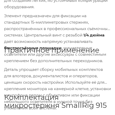
для создания лёгких, но устойчивых конфигураций
оборудования.
Элемент предназначен для фиксации на
стандартных 15-миллиметровых стержнях,
распространённых в профессиональных съёмочных
системах. Центральный винт с резьбой
1/4 дюйма
даёт возможность напрямую устанавливать
быстросъёмные площадки
, миниатюрные
Практичное применение
осветители или другие аксессуары с совместимым
креплением без дополнительных переходников.
Деталь упрощает сборку мобильных комплектов
для влогеров, документалистов и операторов,
ценящих скорость настройки. Используйте её для
крепления монитора на камерной клетке, установки
микрофона рядом с объективом или фиксации
Комплектация
небольшого осветителя в нужной точке без
микростержня SmallRig 915
утяжеления всей системы.