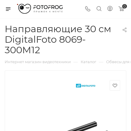
0
Направляющие 30 см
DigitalFoto 8069-
300M12
—
—
Интернет магазин видеотехники
Каталог
Обвесы для