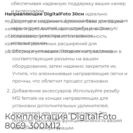
обеспечивая надежную поддержку ваших камер
и аксессуаров.
Направляющие DigitalFoto 30см
идеально
Прочные и надежные: Алюминиевая конструкция
подходят для создания надежной базы для вашей
гарантирует долгий срок службы и надежную
камеры и дополнительных аксессуаров. Они
поддержку даже при интенсивном
обеспечивают устойчивость и возможность
использовании.
крепления различных расширений для
удовлетворения вашего творческого видения.
Сборка и установка: Вставьте направляющие в
соответствующие разъемы на вашем
оборудовании, затем надежно закрепите их.
Учтите, что алюминиевые направляющие легки и
прочны, что облегчит процесс установки.
Добавление аксессуаров: Используйте резьбу
M12 female на концах направляющих для
установки дополнительных удлинителей,
держателей или других аксессуаров. Это
Комплектация DigitalFoto
позволит расширить функциональность вашей
8069-300M12
съемочной конфигурации.