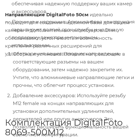
обеспечивая надежную поддержку ваших камер
и аксессуаров.
Направляющие DigitalFoto 50см
идеально
Прочные и надежные: Алюминиевая конструкция
подходят для создания надежной базы для вашей
гарантирует долгий срок службы и надежную
камеры и дополнительных аксессуаров. Они
поддержку даже при интенсивном
обеспечивают устойчивость и возможность
использовании.
крепления различных расширений для
удовлетворения вашего творческого видения.
Сборка и установка: Вставьте направлющие в
соответствующие разъемы на вашем
оборудовании, затем надежно закрепите их.
Учтите, что алюминиевые направляющие легки и
прочны, что облегчит процесс установки.
Добавление аксессуаров: Используйте резьбу
M12 female на концах направляющих для
установки дополнительных удлинителей,
держателей или других аксессуаров. Это
Комплектация DigitalFoto
позволит расширить функциональность вашей
8069-500M12
съемочной конфигурации.