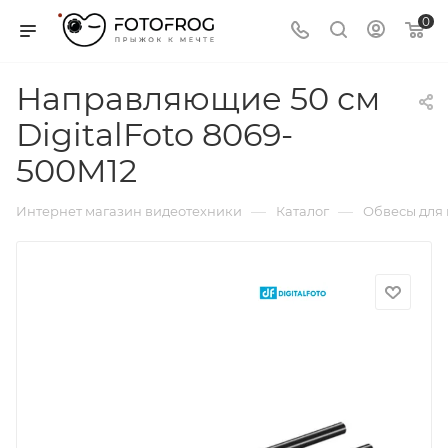
0
Направляющие 50 см
DigitalFoto 8069-
500M12
—
—
Интернет магазин видеотехники
Каталог
Обвесы для