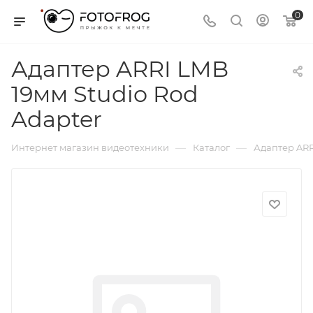
0
Адаптер ARRI LMB
19мм Studio Rod
Adapter
—
—
Интернет магазин видеотехники
Каталог
Адаптер ARR