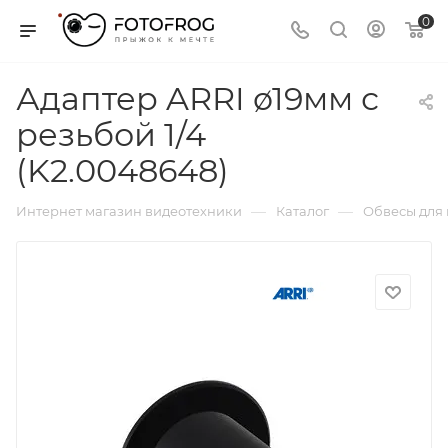
0
Адаптер ARRI ø19мм с
резьбой 1/4
(K2.0048648)
—
—
Интернет магазин видеотехники
Каталог
Обвесы для