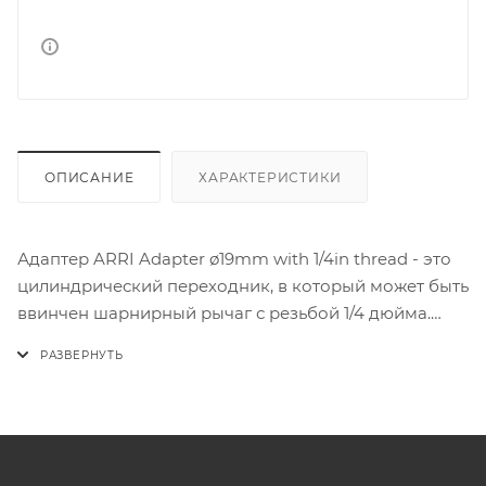
ОПИСАНИЕ
ХАРАКТЕРИСТИКИ
Адаптер ARRI Adapter ø19mm with 1/4in thread - это
цилиндрический переходник, в который может быть
ввинчен шарнирный рычаг с резьбой 1/4 дюйма.
Переходник можно использовать в любом
кронштейне с зажимами для стержней диаметром
19 мм.
Адаптер оснащен специальным контрвинтовым
соединением, которое удерживает шарнирный
рычаг в нужном положении.