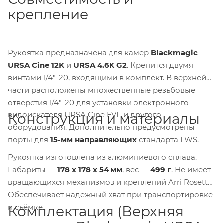
крепление
Рукоятка предназначена для камер
Blackmagic
URSA Cine 12K
и
URSA 4.6K G2
. Крепится двумя
винтами 1/4"-20, входящими в комплект. В верхней
части расположены множественные резьбовые
отверстия 1/4"-20 для установки электронного
видоискателя URSA Cine EVF и другого
Конструкция и материалы
оборудования. Дополнительно предусмотрены
порты для
15-мм направляющих
стандарта LWS.
Рукоятка изготовлена из алюминиевого сплава.
Габариты —
178 x 178 x 54 мм
, вес —
499 г
. Не имеет
вращающихся механизмов и креплений Arri Rosette.
Обеспечивает надёжный хват при транспортировке
и съёмке.
Комплектация (Верхняя