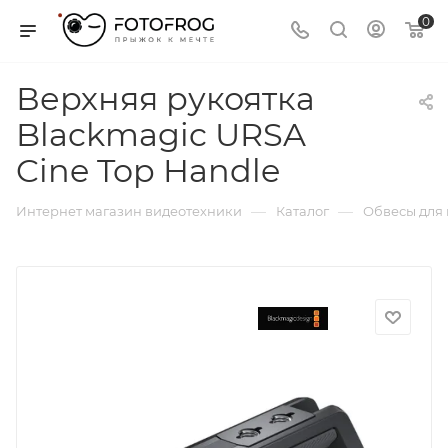
0
Верхняя рукоятка
Blackmagic URSA
Cine Top Handle
—
—
Интернет магазин видеотехники
Каталог
Обвесы для