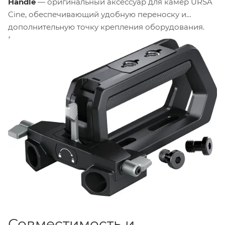
Handle
— оригинальный аксессуар для камер URSA
Cine, обеспечивающий удобную переноску и
дополнительную точку крепления оборудования.
Рукоятка фиксируется на верхней части камеры и
имеет несколько резьбовых отверстий
1/4"-20
для
установки видоискателя или других аксессуаров.
Конструкция также позволяет надёжно удерживать
камеру при съёмке с низкого ракурса.
Совместимость и